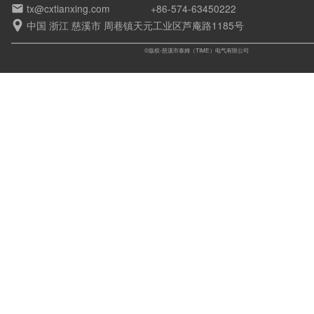
tx@cxtianxing.com
+86-574-63450222

中国 浙江 慈溪市 周巷镇天元工业区芦庵路1185号

©版权-慈溪市泰姆（TIME）电气有限公司