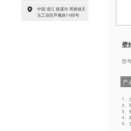
中国 浙江 慈溪市 周巷镇天

元工业区芦庵路1185号
壁
型
产
1、
2、
3、
4、
5、