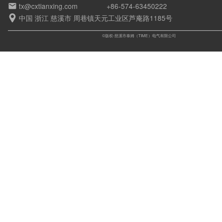
tx@cxtianxing.com
+86-574-63450222

中国 浙江 慈溪市 周巷镇天元工业区芦庵路1185号

©版权-慈溪市泰姆（TIME）电气有限公司