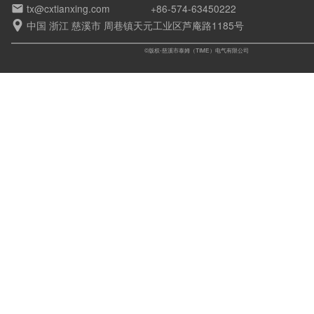
tx@cxtianxing.com
+86-574-63450222

中国 浙江 慈溪市 周巷镇天元工业区芦庵路1185号

©版权-慈溪市泰姆（TIME）电气有限公司