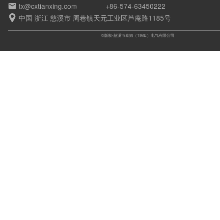
tx@cxtianxing.com
+86-574-63450222

中国 浙江 慈溪市 周巷镇天元工业区芦庵路1185号

©版权-慈溪市泰姆（TIME）电气有限公司