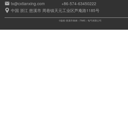
tx@cxtianxing.com
+86-574-63450222

中国 浙江 慈溪市 周巷镇天元工业区芦庵路1185号

©版权-慈溪市泰姆（TIME）电气有限公司