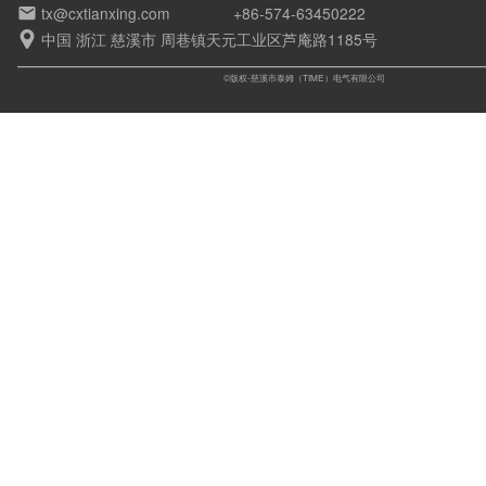
tx@cxtianxing.com
+86-574-63450222

中国 浙江 慈溪市 周巷镇天元工业区芦庵路1185号

©版权-慈溪市泰姆（TIME）电气有限公司