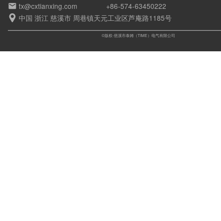
tx@cxtianxing.com
+86-574-63450222

中国 浙江 慈溪市 周巷镇天元工业区芦庵路1185号

©版权-慈溪市泰姆（TIME）电气有限公司