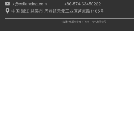
tx@cxtianxing.com
+86-574-63450222

中国 浙江 慈溪市 周巷镇天元工业区芦庵路1185号

©版权-慈溪市泰姆（TIME）电气有限公司