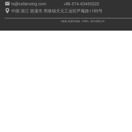
tx@cxtianxing.com
+86-574-63450222

中国 浙江 慈溪市 周巷镇天元工业区芦庵路1185号

©版权-慈溪市泰姆（TIME）电气有限公司